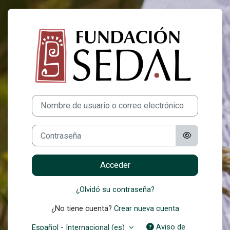
Salta al contenido principal
Entrar a Cursos 
Saltar a creación de una nueva cuenta
Nombre de usuario o correo electrónico
Contraseña
Acceder
¿Olvidó su contraseña?
¿No tiene cuenta?
Crear nueva cuenta
Aviso de
Español - Internacional ‎(es)‎